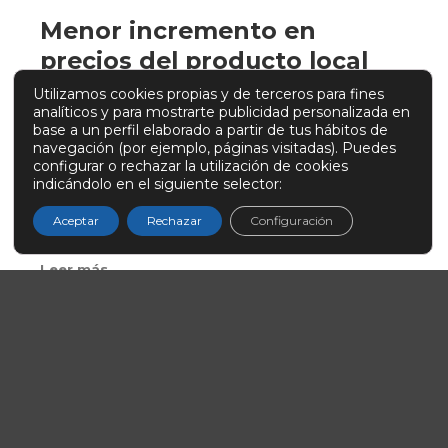
Menor incremento en
precios del producto local
frente al foráneo
Utilizamos cookies propias y de terceros para fines
analíticos y para mostrarte publicidad personalizada en
base a un perfil elaborado a partir de tus hábitos de
Esta semana el valor de la cesta de la compra
navegación (por ejemplo, páginas visitadas). Puedes
configurar o rechazar la utilización de cookies
(precio medio ponderado) de los productos
indicándolo en el siguiente selector:
hortofrutícolas locales es de 1,00 €/kg, 2
céntimos por debajo del precio de la…
Aceptar
Rechazar
Configuración
Leer más
CESTA DE LA COMPRA
PRECIOS
PRODUCTOS LOCALES
PRODUCTOS RECOMENDADOS SEMANALES