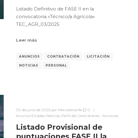
Listado Definitivo de FASE II en la
convocatoria «Técnico/a Agrícola»
TEC_AGR_03/2025
Leer más
ANUNCIOS
CONTRATACIÓN
LICITACIÓN
NOTICIAS
PERSONAL
30 de junio de 2026
por
Mercatenerife
0
Anuncio Empleo
,
Noticias
,
Perfil del Contratante - Anuncios
Listado Provisional de
puntuaciones FASE II la