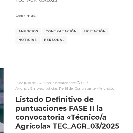
TEC_AGR_03/2025
Leer más
ANUNCIOS
CONTRATACIÓN
LICITACIÓN
NOTICIAS
PERSONAL
15 de julio de 2026
por
Mercatenerife
0
Anuncio Empleo
,
Noticias
,
Perfil del Contratante - Anuncios
Listado Definitivo de
puntuaciones FASE II la
convocatoria «Técnico/a
Agrícola» TEC_AGR_03/2025