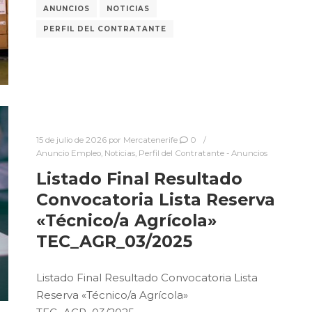
ANUNCIOS
NOTICIAS
PERFIL DEL CONTRATANTE
15 de julio de 2026
por
Mercatenerife
0
Anuncio Empleo
,
Noticias
,
Perfil del Contratante - Anuncios
Listado Final Resultado
Convocatoria Lista Reserva
«Técnico/a Agrícola»
TEC_AGR_03/2025
Listado Final Resultado Convocatoria Lista
Reserva «Técnico/a Agrícola»