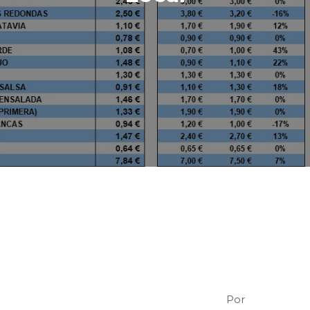
Esta semana el precio de la cesta de la
compra de los productos hortofrutícolas
locales es de 1,61 €/kg, 13 céntimos por
encima del de la semana anterior.
Por