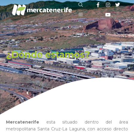
¿Dónde estamos?
Mercatenerife
esta situado dentro del área
metropolitana Santa Cruz-La Laguna, con acceso directo