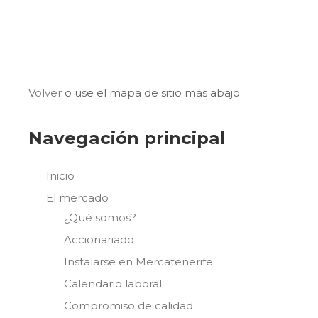
Lo siento pero no se han encontrado
resultados para el archivo solicitado.
Volver
o use el mapa de sitio más abajo:
Navegación principal
Inicio
El mercado
¿Qué somos?
Accionariado
Instalarse en Mercatenerife
Calendario laboral
Compromiso de calidad