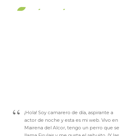
Buscar
Menú principal
Esta es una página de ejemplo. Es
diferente a una entrada del blog porque
permanecerá en un solo lugar y aparecerá
en la navegación de tu sitio (en la mayoría
de los temas). La mayoría de las personas
comienzan con una página «Acerca de»
que les presenta a los visitantes
potenciales del sitio. Podrías decir algo así:
¡Hola! Soy camarero de día, aspirante a
actor de noche y esta es mi web. Vivo en
Mairena del Alcor, tengo un perro que se
llama Firulais y me gusta el rebujito. (Y las