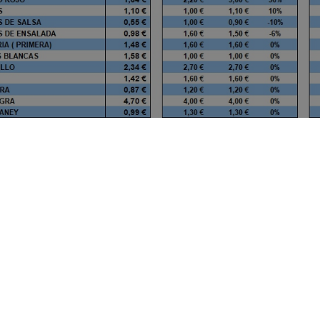
Esta semana el precio medio ponderado
de los productos hortofrutícolas locales es
de 1,45 €/kg, 10 céntimos por encima del de
la semana anterior. Las variaciones se
deben a una mayor entrada de piña
tropical cuyo alto precio empuja al global
de las frutas al alza. De forma similar
ocurre con la papa negra, cuyas entradas
también se incrementaron esta semana.