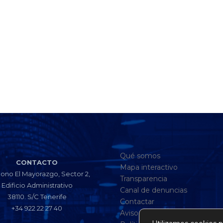
Qué somos
CONTACTO
Mapa interactivo
gono El Mayorazgo, Sector 2,
Transparencia
Edificio Administrativo
Canal de denuncias
38110. S/C Tenerife
Contactar
+34 922 22 27 40
Aviso legal