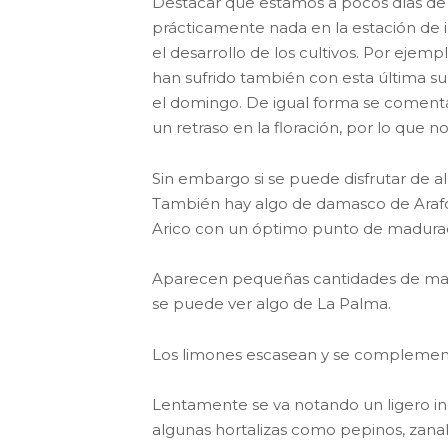
Destacar que estamos a pocos días de e
prácticamente nada en la estación de 
el desarrollo de los cultivos. Por ejemp
han sufrido también con esta última s
el domingo. De igual forma se comenta 
un retraso en la floración, por lo que
Sin embargo si se puede disfrutar de alb
También hay algo de damasco de Arafo a
Arico con un óptimo punto de madurac
Aparecen pequeñas cantidades de man
se puede ver algo de La Palma.
Los limones escasean y se complement
Lentamente se va notando un ligero 
algunas hortalizas como pepinos, zana