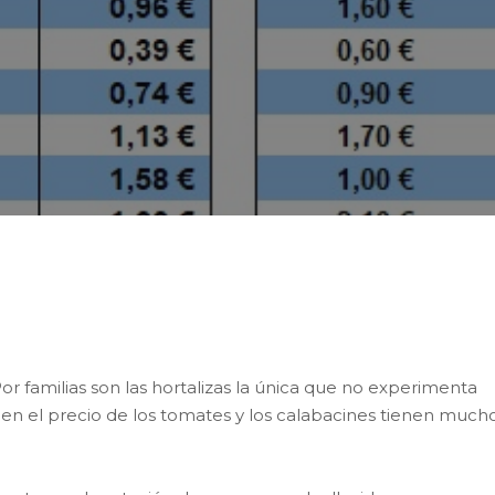
 la compra de los productos hortofrutícolas locales e
 repite el valor de la anterior semana.
or familias son las hortalizas la única que no experimenta
en el precio de los tomates y los calabacines tienen much