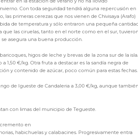
ntrar en la estación de verano y no ha llovido
invierno. Con toda seguridad tendrá alguna repercusión en
lo, las primeras cerezas que nos vienen de Chivisaya (Arafo)
ubida de temperatura y sólo entraron una pequeña cantida
que las ciruelas, tanto en el norte como en el sur, tuviero
 no se asegura una buena producción.
aricoques, higos de leche y brevas de la zona sur de la isla
 1,50 €/kg. Otra fruta a destacar es la sandía negra de
ión y contenido de azúcar, poco común para estas fechas.
go de Igueste de Candaleria a 3,00 €/kg, aunque tambié
an con limas del municipio de Tegueste.
incremento en
horias, habichuelas y calabacines. Progresivamente entra