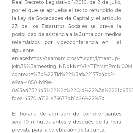
Real Decreto Legislativo 1/2010, de 2 de julio,
por el que se aprueba el texto refundido de
la Ley de Sociedades de Capital y el artículo
23 de los Estatutos Sociales se prevé la
posibilidad de asistencia a la Junta por medios
telemáticos, por videoconferencia en el
siguiente
enlace:
https://teams.microsoft.com/l/meetup-
join/19%3ameeting_NDdkNmVkYTEtMmRmNi00M
context=%7b%22Tid%22%3a%22177c4bc2-
e9aa-4050-b99e-
0a15ed7324d5%22%2c%22Oid%22%3a%2221b9325
fdea-4370-a712-e76677db1d26%22%7
d
El horario de admisión de conferenciantes
será 10 minutos antes y después de la hora
prevista para la celebración de la Junta.