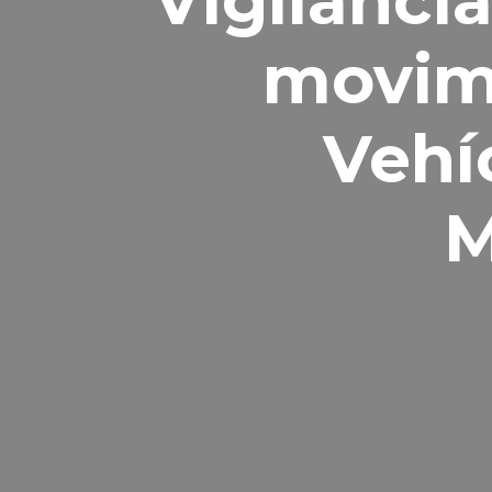
Vigilanci
movimi
Vehí
M