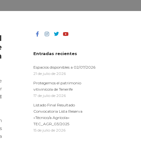
l
e
Entradas recientes
n
Espacios disponibles a 02/07/2026
21 de julio de 2026
e
Protegemos el patrimonio
r
vitivinícola de Tenerife
17 de julio de 2026
E
Listado Final Resultado
Convocatoria Lista Reserva
«Técnico/a Agrícola»
n
TEC_AGR_03/2025
s
15 de julio de 2026
a