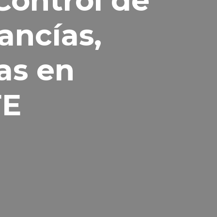
Control de
ancías,
as en
FE