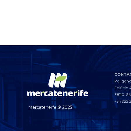
CONTA
Polígono
Edificio 
38110. S/
+34 922 
Mercatenerfe ® 2025