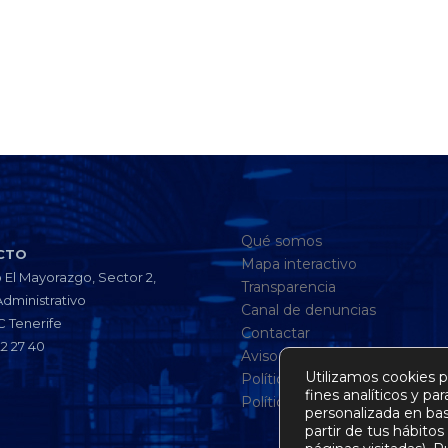
Qué somos
CTO
Mapa interactivo
 El Mayorazgo, Sector 2,
Transparencia
Administrativo
Canal de denuncias
C Tenerife
Contactar
22 27 40
Aviso legal
Utilizamos cookies p
Política de privacidad
fines analíticos y pa
Política de cookies
personalizada en bas
partir de tus hábito