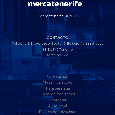
Mercatenerfe ® 2025
CONTACTO
Polígono El Mayorazgo, Sector 2, Edificio Administrativo
38110. S/C Tenerife
+34 922 22 27 40
Qué somos
Mapa interactivo
Transparencia
Canal de denuncias
Contactar
Aviso legal
Política de privacidad