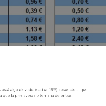
sta semana el precio medio ponderado de la Cesta
ofrutícolas Locales cotiza a 1,13 €/kg, dos céntimos
stá algo elevado, (casi un 19%), respecto al que
 que la primavera no termina de entrar.