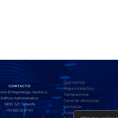
Qué somos
CONTACTO
Mapa interactivo
gono El Mayorazgo, Sector 2,
Transparencia
Edificio Administrativo
Canal de denuncias
38110. S/C Tenerife
Contactar
+34 922 22 27 40
Aviso legal