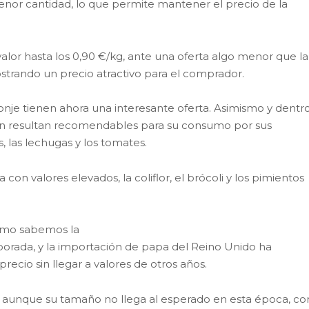
enor cantidad, lo que permite mantener el precio de la
lor hasta los 0,90 €/kg, ante una oferta algo menor que la
strando un precio atractivo para el comprador.
yonje tienen ahora una interesante oferta. Asimismo y dentr
én resultan recomendables para su consumo por sus
s, las lechugas y los tomates.
n valores elevados, la coliflor, el brócoli y los pimientos
omo sabemos la
orada, y la importación de papa del Reino Unido ha
recio sin llegar a valores de otros años.
aunque su tamaño no llega al esperado en esta época, co