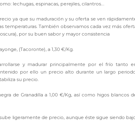
mo: lechugas, espinacas, perejiles, cilantros…
recio ya que su maduración y su oferta se ven rápidament
ltas temperaturas. También observamos cada vez más ofert
e oscura), por su buen sabor y mayor consistencia
ayonge, (Tacoronte), a 1,30 €/Kg.
rrollarse y madurar principalmente por el frío tanto e
tenido por ello un precio alto durante un largo periodo
biliza su precio.
egra de Granadilla a 1,00 €/Kg, así como higos blancos d
ube ligeramente de precio, aunque éste sigue siendo bajo