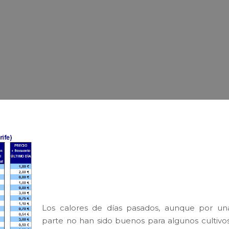
A 0,86 €/kg ha cotizado la Cesta de l
Compra de los Productos Hortofrutícola
Locales esta semana, 3 céntimos meno
que el valor más bajo registrado este año.
Los calores de días pasados, aunque por un
parte no han sido buenos para algunos cultivos