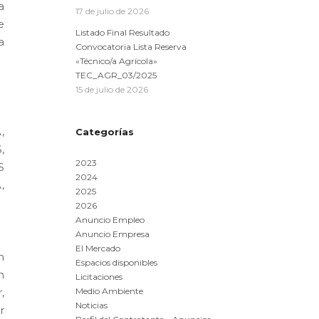
a
17 de julio de 2026
e
Listado Final Resultado
a
Convocatoria Lista Reserva
«Técnico/a Agrícola»
TEC_AGR_03/2025
15 de julio de 2026
,
Categorías
,
2023
S
2024
,
2025
2026
Anuncio Empleo
Anuncio Empresa
El Mercado
n
Espacios disponibles
n
Licitaciones
,
Medio Ambiente
Noticias
r