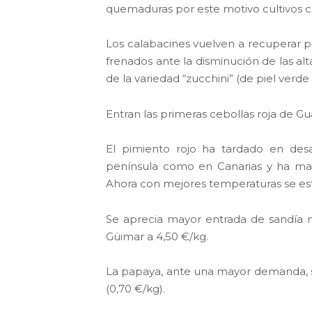
quemaduras por este motivo cultivos co
Los calabacines vuelven a recuperar p
frenados ante la disminución de las a
de la variedad “zucchini” (de piel verd
Entran las primeras cebollas roja de Gu
El pimiento rojo ha tardado en desa
península como en Canarias y ha man
Ahora con mejores temperaturas se esta
Se aprecia mayor entrada de sandía n
Güimar a 4,50 €/kg.
La papaya, ante una mayor demanda, s
(0,70 €/kg).