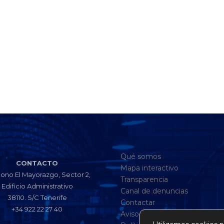
Qué somos
CONTACTO
Mapa interactivo
gono El Mayorazgo, Sector 2,
Transparencia
Edificio Administrativo
Canal de denuncias
38110. S/C Tenerife
Contactar
+34 922 22 27 40
Aviso legal