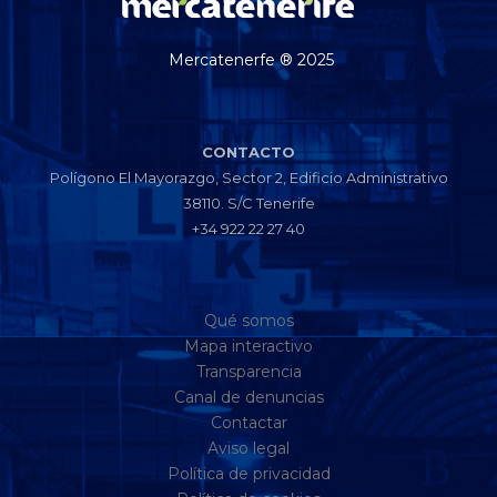
Mercatenerfe ® 2025
CONTACTO
Polígono El Mayorazgo, Sector 2, Edificio Administrativo
38110. S/C Tenerife
+34 922 22 27 40
Qué somos
Mapa interactivo
Transparencia
Canal de denuncias
Contactar
Aviso legal
Política de privacidad