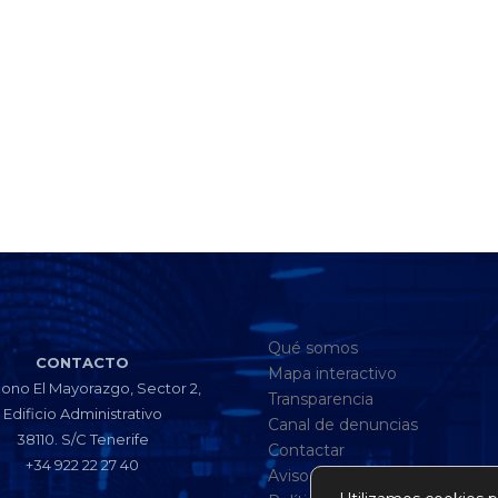
Qué somos
CONTACTO
Mapa interactivo
gono El Mayorazgo, Sector 2,
Transparencia
Edificio Administrativo
Canal de denuncias
38110. S/C Tenerife
Contactar
+34 922 22 27 40
Aviso legal