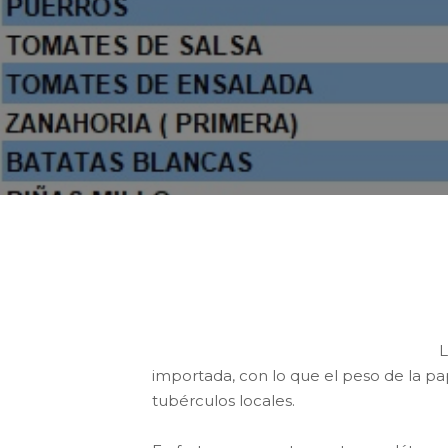
Esta semana el valor del precio m
locales es de 1,31 €/kg, 12 céntimo
L
importada, con lo que el peso de la pap
tubérculos locales.