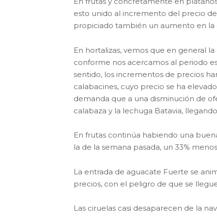
En frutas y concretamente en plátanos,
esto unido al incremento del precio del
propiciado también un aumento en la co
En hortalizas, vemos que en general la e
conforme nos acercamos al periodo esc
sentido, los incrementos de precios ha
calabacines, cuyo precio se ha elevad
demanda que a una disminución de ofe
calabaza y la lechuga Batavia, llegando
En frutas continúa habiendo una buen
la de la semana pasada, un 33% menos
La entrada de aguacate Fuerte se anima
precios, con el peligro de que se llegu
Las ciruelas casi desaparecen de la na