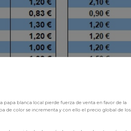
edio ponderado de los productos hortofrutícolas
s por encima del de la semana anterior.
a papa blanca local pierde fuerza de venta en favor de la
a de color se incrementa y con ello el precio global de los