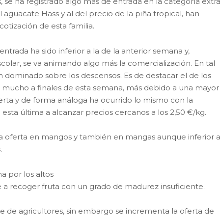
 se ha registrado algo más de entrada en la categoría extra
 aguacate Hass y al del precio de la piña tropical, han
tización de esta familia.
ntrada ha sido inferior a la de la anterior semana y,
olar, se va animando algo más la comercialización. En tal
n dominado sobre los descensos. Es de destacar el de los
o mucho a finales de esta semana, más debido a una mayor
rta y de forma análoga ha ocurrido lo mismo con la
 esta última a alcanzar precios cercanos a los 2,50 €/kg.
a oferta en mangos y también en mangas aunque inferior 
.
 por los altos
e a recoger fruta con un grado de madurez insuficiente.
ve de agricultores, sin embargo se incrementa la oferta de