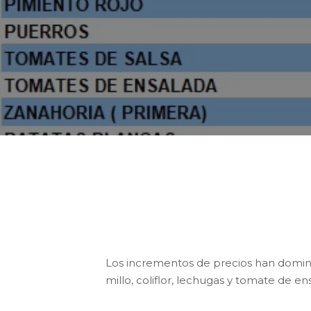
E
Hortofrutícolas Locales cotiza a 1
anterior.
Los incrementos de precios han domina
millo, coliflor, lechugas y tomate de en