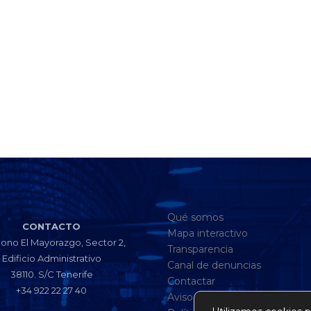
Qué somos
CONTACTO
Mapa interactivo
gono El Mayorazgo, Sector 2,
Transparencia
Edificio Administrativo
Canal de denuncias
38110. S/C Tenerife
Contactar
+34 922 22 27 40
Aviso legal