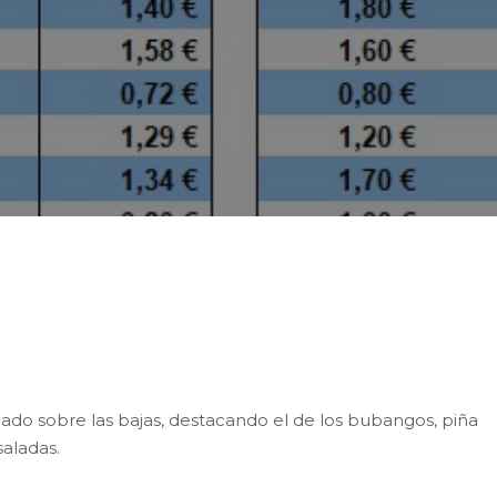
sta semana la Cesta de la Compra de los Productos
,48 €/kg, 5 céntimos por encima del valor de la seman
do sobre las bajas, destacando el de los bubangos, piña
saladas.