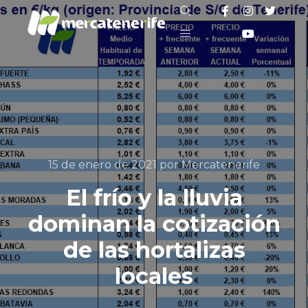
Buscar
Menú principal
15 de enero de 2021
por
Mercatenerife
El frío y la lluvia
dominan la cotización
de las hortalizas
locales