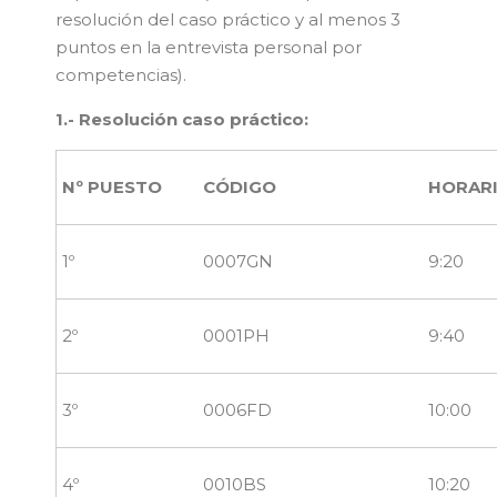
resolución del caso práctico y al menos 3
puntos en la entrevista personal por
competencias).
1.- Resolución caso práctico:
Nº PUESTO
CÓDIGO
HORAR
1º
0007GN
9:20
2º
0001PH
9:40
3º
0006FD
10:00
4º
0010BS
10:20