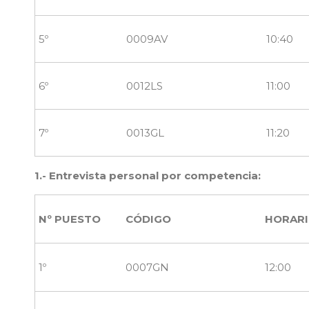
5º
0009AV
10:40
6º
0012LS
11:00
7º
0013GL
11:20
1.- Entrevista personal por competencia:
Nº PUESTO
CÓDIGO
HORAR
1º
0007GN
12:00