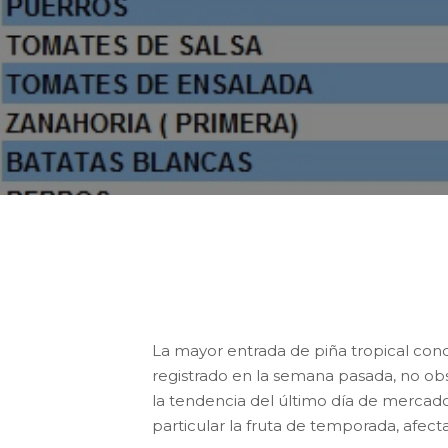
Esta semana el valor de la Cesta d
en 1,04 €/kg, frente a 1,17 €/kg de la
La mayor entrada de piña tropical cond
registrado en la semana pasada, no obs
la tendencia del último día de mercad
particular la fruta de temporada, afect