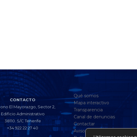
Qué somos
CONTACTO
Mapa interactivo
gono El Mayorazgo, Sector 2,
Transparencia
Edificio Administrativo
Canal de denuncias
38110. S/C Tenerife
Contactar
+34 922 22 27 40
Aviso legal