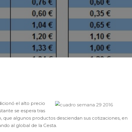
e la Compra del Producto Hortofrutícola Local se sitú
 anterior.
icionó el alto precio
tante se espera tras
o, que algunos productos desciendan sus cotizaciones, en
ando al global de la Cesta.