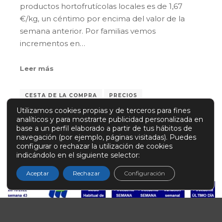
productos hortofrutícolas locales es de 1,67
€/kg, un céntimo por encima del valor de la
semana anterior. Por familias vemos
incrementos en…
Leer más
CESTA DE LA COMPRA
PRECIOS
Utilizamos cookies propias y de terceros para fines
PRODUCTOS LOCALES
analíticos y para mostrarte publicidad personalizada en
PRODUCTOS RECOMENDADOS
base a un perfil elaborado a partir de tus hábitos de
navegación (por ejemplo, páginas visitadas). Puedes
configurar o rechazar la utilización de cookies
indicándolo en el siguiente selector:
Aceptar
Rechazar
Configuración